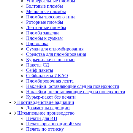
Универсальные пломбы
Болтовые пломбы
Мешочные пломбы
Пломбы тросового типа
Роторные пломбы
Ленточные пломбы
Пломба защелка
Пломбы к сумкам
Проволока
Сумки для опломбирования
Средства для пломбирования
Курьер-пакет с печатью
Пакеты СД
Сейф-пакеты
Сейф-пакеты ИКАО
Пломбировочная лента
Наклейки, оставляющие след на поверхности
Наклейки, не оставляющие след на поверхности
Курьер-пакет без печати
Противодействие радиации
Дозиметры радиации
Штемпельное производство
Печати для ИП
Печать организации 40 мм
Печать по оттиску