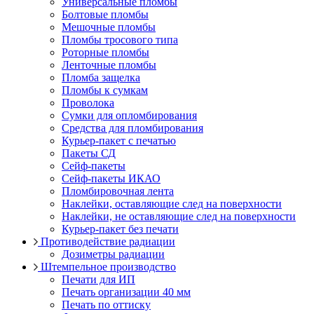
Универсальные пломбы
Болтовые пломбы
Мешочные пломбы
Пломбы тросового типа
Роторные пломбы
Ленточные пломбы
Пломба защелка
Пломбы к сумкам
Проволока
Сумки для опломбирования
Средства для пломбирования
Курьер-пакет с печатью
Пакеты СД
Сейф-пакеты
Сейф-пакеты ИКАО
Пломбировочная лента
Наклейки, оставляющие след на поверхности
Наклейки, не оставляющие след на поверхности
Курьер-пакет без печати
Противодействие радиации
Дозиметры радиации
Штемпельное производство
Печати для ИП
Печать организации 40 мм
Печать по оттиску