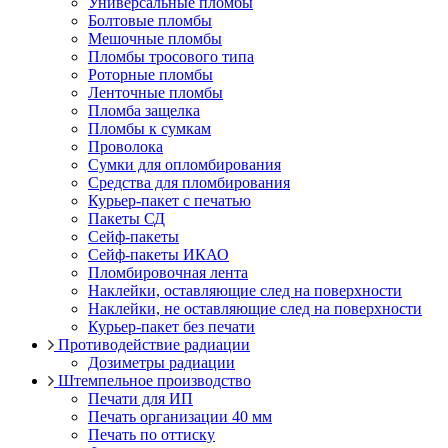
Универсальные пломбы
Болтовые пломбы
Мешочные пломбы
Пломбы тросового типа
Роторные пломбы
Ленточные пломбы
Пломба защелка
Пломбы к сумкам
Проволока
Сумки для опломбирования
Средства для пломбирования
Курьер-пакет с печатью
Пакеты СД
Сейф-пакеты
Сейф-пакеты ИКАО
Пломбировочная лента
Наклейки, оставляющие след на поверхности
Наклейки, не оставляющие след на поверхности
Курьер-пакет без печати
Противодействие радиации
Дозиметры радиации
Штемпельное производство
Печати для ИП
Печать организации 40 мм
Печать по оттиску