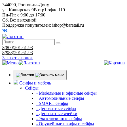
344090, Ростов-на-Дону,
ул. Каширская 9В стр1 офис 119
Пн-Пт: с 9:00 до 17:00
Сб, Вс: выходной
Поддержка покупателей:
ishop@baretail.ru
8(800)201-61-93
8(988)201-61-93
Заказать звонок
Сейфы и мебель
Сейфы
- Мебельные и офисные сейфы
- Автомобильные сейфы
- SMART-сейфы
- Депозитные сейфы
- Депозитные ячейки
- Эксклюзивные сейфы
- Оружейные шкафы и сейфы