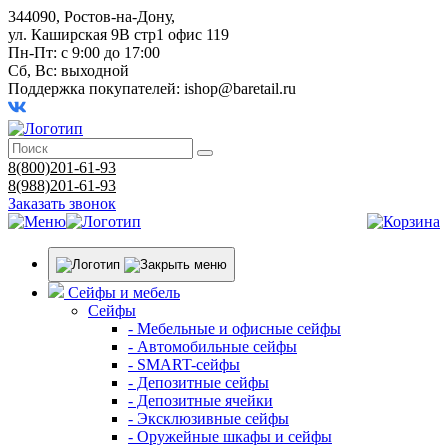
344090, Ростов-на-Дону,
ул. Каширская 9В стр1 офис 119
Пн-Пт: с 9:00 до 17:00
Сб, Вс: выходной
Поддержка покупателей:
ishop@baretail.ru
8(800)201-61-93
8(988)201-61-93
Заказать звонок
Сейфы и мебель
Сейфы
- Мебельные и офисные сейфы
- Автомобильные сейфы
- SMART-сейфы
- Депозитные сейфы
- Депозитные ячейки
- Эксклюзивные сейфы
- Оружейные шкафы и сейфы