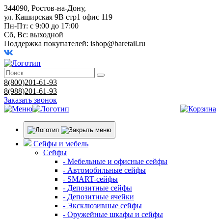
344090, Ростов-на-Дону,
ул. Каширская 9В стр1 офис 119
Пн-Пт: с 9:00 до 17:00
Сб, Вс: выходной
Поддержка покупателей:
ishop@baretail.ru
8(800)201-61-93
8(988)201-61-93
Заказать звонок
Сейфы и мебель
Сейфы
- Мебельные и офисные сейфы
- Автомобильные сейфы
- SMART-сейфы
- Депозитные сейфы
- Депозитные ячейки
- Эксклюзивные сейфы
- Оружейные шкафы и сейфы